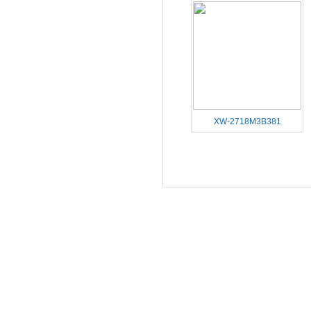
XW-2718M3B381