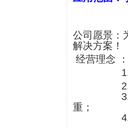
公司愿景：
解决方案！
经营理念 
1. 以
2. 为
3. 创
重；
4.永远